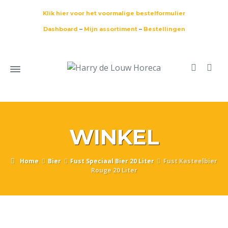
Klik hier voor het voormalige bestelformulier
Dashboard
–
Mijn assortiment
–
Bestellingen
WINKEL
Home
Bier
Fust Speciaal Bier 20 Liter
Fust Kasteelbier
Rouge 20 Liter