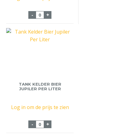
Fust Hertog Jan Weizener 20 liter aantal
-
+
TANK KELDER BIER
JUPILER PER LITER
Log in om de prijs te zien
Tank Kelder Bier Jupiler Per Liter aantal
-
+