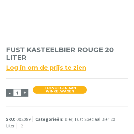
FUST KASTEELBIER ROUGE 20
LITER
Log in om de prijs te zien
TOEVOEGEN AAN
Fust Kasteelbier Rouge 20 Liter aantal
WINKELWAGEN
-
+
SKU:
002089
Categorieën:
Bier
,
Fust Speciaal Bier 20
Liter