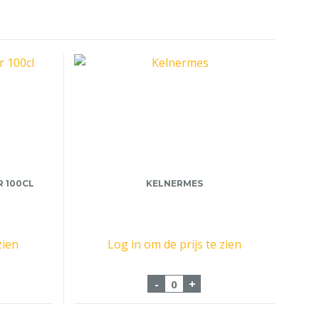
 100CL
KELNERMES
zien
Log in om de prijs te zien
Tapprotector 100cl aantal
Kelnermes aantal
-
+