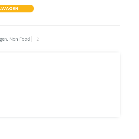
ELWAGEN
el aantal
ngen
,
Non Food