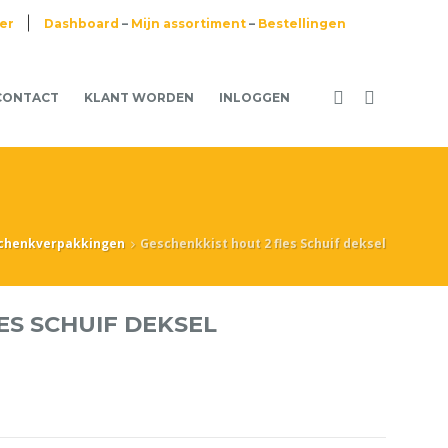
ier
Dashboard
–
Mijn assortiment
–
Bestellingen
CONTACT
KLANT WORDEN
INLOGGEN
chenkverpakkingen
Geschenkkist hout 2 fles Schuif deksel
ES SCHUIF DEKSEL