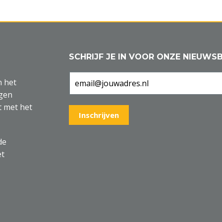
SCHRIJF JE IN VOOR ONZE NIEUWSB
n het
agen
t met het
de
et