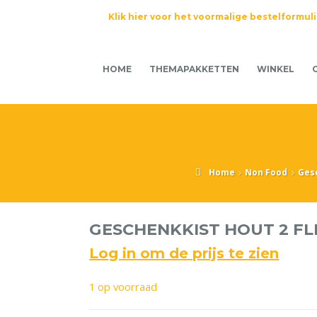
Klik hier voor het voormalige bestelformul
HOME
THEMAPAKKETTEN
WINKEL
Home
Non Food
Ges
GESCHENKKIST HOUT 2 FL
Log in om de prijs te zien
1 op voorraad