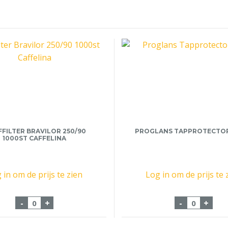
FILTER BRAVILOR 250/90
PROGLANS TAPPROTECTOR
1000ST CAFFELINA
 in om de prijs te zien
Log in om de prijs te 
 stuks aantal
Korffilter Bravilor 250/90 1000st Caffelina aantal
Proglans 
-
+
-
+