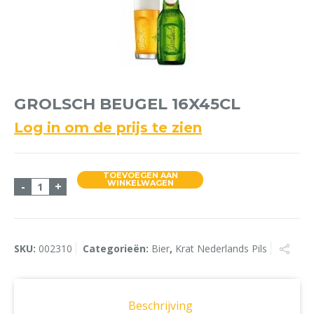
GROLSCH BEUGEL 16X45CL
Log in om de prijs te zien
TOEVOEGEN AAN
Grolsch Beugel 16x45cl aantal
WINKELWAGEN
-
+
SKU:
002310
Categorieën:
Bier
,
Krat Nederlands Pils
Beschrijving