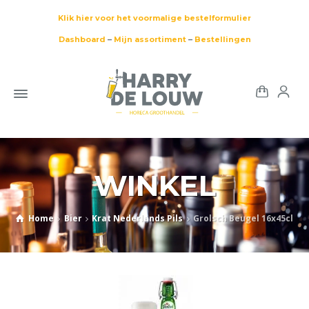
Klik hier voor het voormalige bestelformulier
Dashboard
–
Mijn assortiment
–
Bestellingen
WINKEL
Home
Bier
Krat Nederlands Pils
Grolsch Beugel 16x45cl