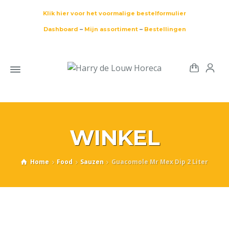
Klik hier voor het voormalige bestelformulier
Dashboard
–
Mijn assortiment
–
Bestellingen
WINKEL
Home
Food
Sauzen
Guacomole Mr Mex Dip 2 Liter