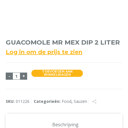
GUACOMOLE MR MEX DIP 2 LITER
Log in om de prijs te zien
TOEVOEGEN AAN
Guacomole Mr Mex Dip 2 Liter aantal
WINKELWAGEN
-
+
SKU:
011226
Categorieën:
Food
,
Sauzen
Beschrijving