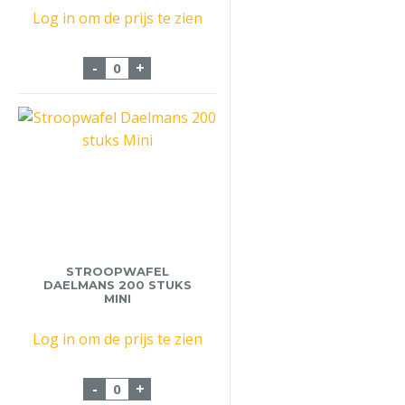
Log in om de prijs te zien
F.V. Melk Volle 12x100cl Lang Houdbaar a
-
+
STROOPWAFEL
DAELMANS 200 STUKS
MINI
Log in om de prijs te zien
Stroopwafel Daelmans 200 stuks Mini aa
-
+