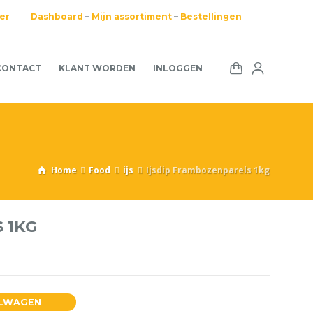
ier
Dashboard
–
Mijn assortiment
–
Bestellingen
CONTACT
KLANT WORDEN
INLOGGEN
Home
Food
ijs
Ijsdip Frambozenparels 1kg
 1KG
ELWAGEN