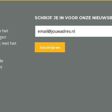
SCHRIJF JE IN VOOR ONZE NIEUWSB
n het
agen
t met het
de
et