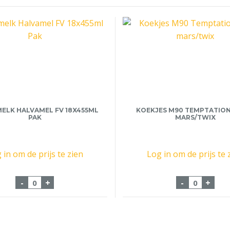
ELK HALVAMEL FV 18X455ML
KOEKJES M90 TEMPTATION
PAK
MARS/TWIX
 in om de prijs te zien
Log in om de prijs te 
uks aantal
Koffiemelk Halvamel FV 18x455ml Pak aantal
Koekjes M
-
+
-
+