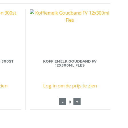
 300ST
KOFFIEMELK GOUDBAND FV
12X300ML FLES
zien
Log in om de prijs te zien
90 Temptation 300st mars/twix aantal
Koffiemelk Goudband FV 12
-
+