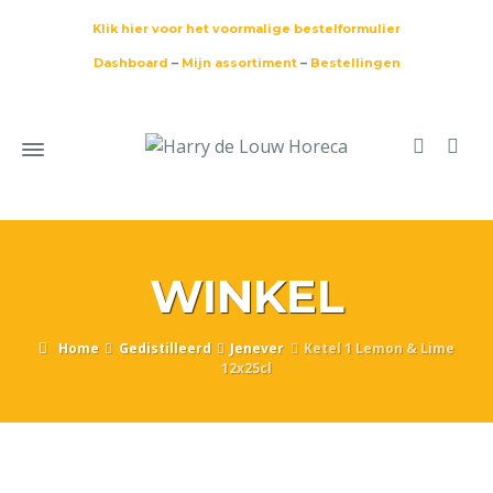
Klik hier voor het voormalige bestelformulier
Dashboard
–
Mijn assortiment
–
Bestellingen
WINKEL
Home
Gedistilleerd
Jenever
Ketel 1 Lemon & Lime
12x25cl