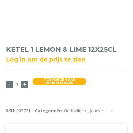
KETEL 1 LEMON & LIME 12X25CL
Log in om de prijs te zien
TOEVOEGEN AAN
Ketel 1 Lemon & Lime 12x25cl aantal
WINKELWAGEN
-
+
SKU:
005721
Categorieën:
Gedistilleerd
,
Jenever