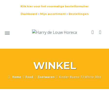
Klik hier voor het voormalige bestelformulier
Dashboard
–
Mijn assortiment
–
Bestellingen
WINKEL
Home
Food
Zoetwaren
Kinder Bueno T2 White 30st