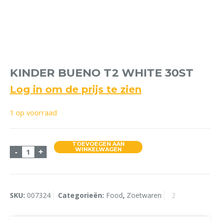
KINDER BUENO T2 WHITE 30ST
Log in om de prijs te zien
1 op voorraad
TOEVOEGEN AAN
Kinder Bueno T2 White 30st aantal
WINKELWAGEN
-
+
SKU:
007324
Categorieën:
Food
,
Zoetwaren