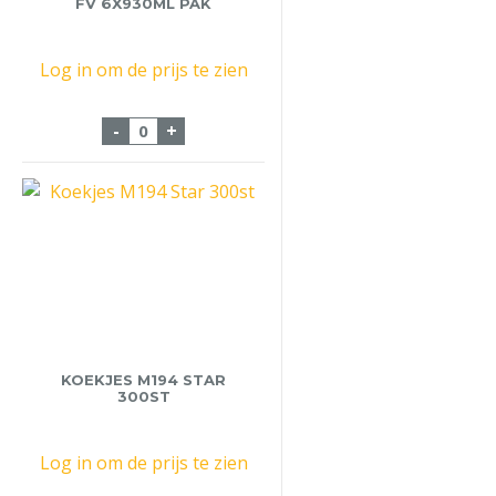
FV 6X930ML PAK
Log in om de prijs te zien
Koffiemelk Halvamel FV 6x930ml pak aan
-
+
KOEKJES M194 STAR
300ST
Log in om de prijs te zien