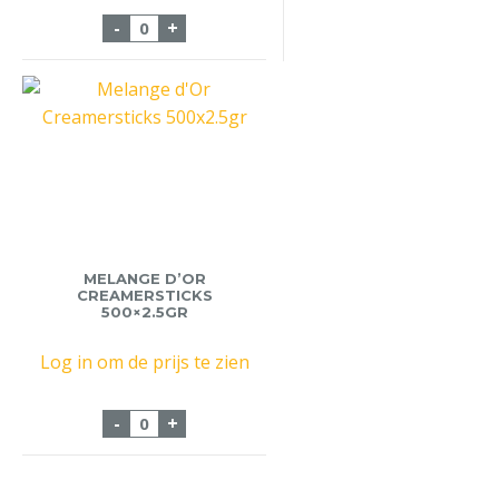
Koekjes M194 Star 300st aantal
-
+
MELANGE D’OR
CREAMERSTICKS
500×2.5GR
Log in om de prijs te zien
Melange d'Or Creamersticks 500x2.5gr a
-
+