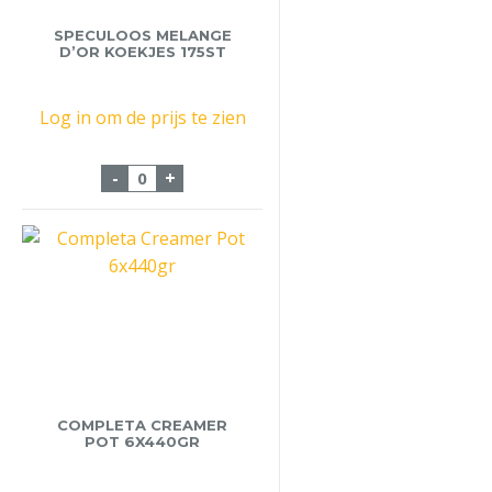
SPECULOOS MELANGE
D’OR KOEKJES 175ST
Log in om de prijs te zien
Speculoos Melange d'Or Koekjes 175st aa
-
+
COMPLETA CREAMER
POT 6X440GR