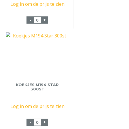
Log in om de prijs te zien
Completa Creamer Pot 6x440gr aantal
-
+
KOEKJES M194 STAR
300ST
Log in om de prijs te zien
Koekjes M194 Star 300st aantal
-
+