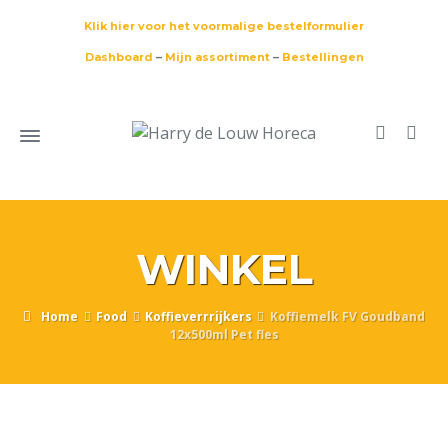
Klik hier voor het voormalige bestelformulier
Dashboard
–
Mijn assortiment
–
Bestellingen
WINKEL
Home
Food
Koffieverrrijkers
Koffiemelk FV Goudband
12x500ml Pet fles