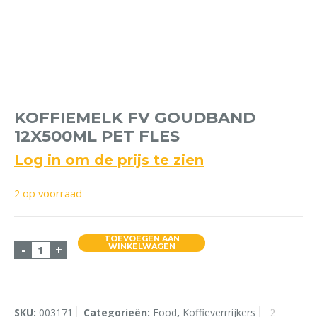
KOFFIEMELK FV GOUDBAND
12X500ML PET FLES
Log in om de prijs te zien
2 op voorraad
TOEVOEGEN AAN
Koffiemelk FV Goudband 12x500ml Pet fles aantal
WINKELWAGEN
-
+
SKU:
003171
Categorieën:
Food
,
Koffieverrrijkers