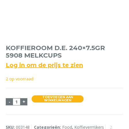
KOFFIEROOM D.E. 240×7.5GR
5908 MELKCUPS
Log in om de prijs te zien
2 op voorraad
TOEVOEGEN AAN
Koffieroom D.E. 240x7.5gr 5908 Melkcups aantal
WINKELWAGEN
-
+
SKU:
003148
Categorieën:
Food
,
Koffieverrrijkers