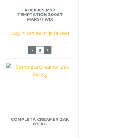
KOEKJES M90
TEMPTATION 300ST
MARS/TWIX
Log in om de prijs te zien
Koekjes M90 Temptation 300st mars/twi
-
+
COMPLETA CREAMER ZAK
8X1KG