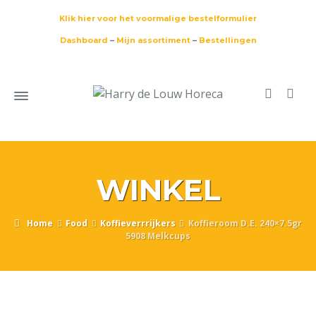
Klik hier voor het voormalige bestelformulier
Dashboard
–
Mijn assortiment
–
Bestellingen
WINKEL
Home
Food
Koffieverrrijkers
Koffieroom D.E. 240×7.5gr
5908 Melkcups