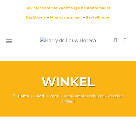
Klik hier voor het voormalige bestelformulier
Dashboard
–
Mijn assortiment
–
Bestellingen
WINKEL
Home
Food
Vers
Komkommerschijven Zoetzuur
2400ml