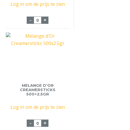
Log in om de prijs te zien
Koffiemelk Halvamel FV 12x140ml Pet aa
-
+
MELANGE D’OR
CREAMERSTICKS
500×2.5GR
Log in om de prijs te zien
Melange d'Or Creamersticks 500x2.5gr a
-
+