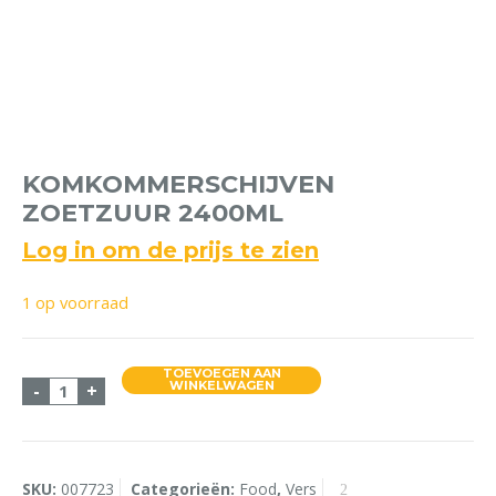
KOMKOMMERSCHIJVEN
ZOETZUUR 2400ML
Log in om de prijs te zien
1 op voorraad
TOEVOEGEN AAN
Komkommerschijven Zoetzuur 2400ml aantal
WINKELWAGEN
-
+
SKU:
007723
Categorieën:
Food
,
Vers