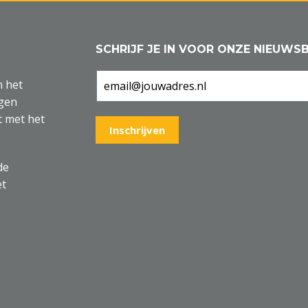
SCHRIJF JE IN VOOR ONZE NIEUWSB
n het
agen
t met het
de
et