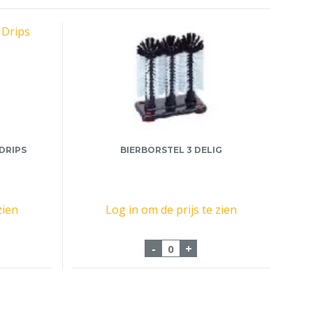
DRIPS
BIERBORSTEL 3 DELIG
zien
Log in om de prijs te zien
r voor no Drips aantal
Bierborstel 3 Delig aantal
-
+