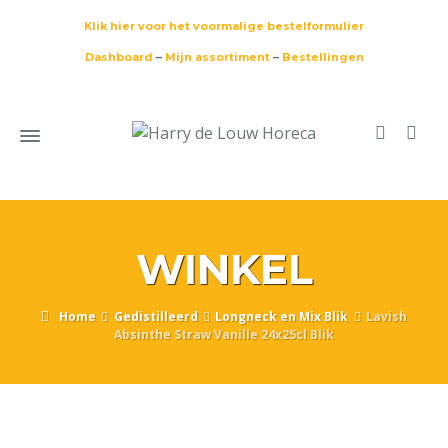
Klik hier voor het voormalige bestelformulier
Dashboard
–
Mijn assortiment
–
Bestellingen
WINKEL
Home
Gedistilleerd
Longneck en Mix Blik
Lavish
Absinthe Straw Vanille 24x25cl Blik