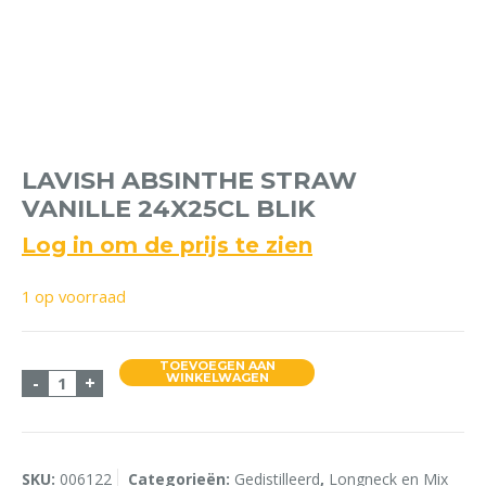
LAVISH ABSINTHE STRAW
VANILLE 24X25CL BLIK
Log in om de prijs te zien
1 op voorraad
TOEVOEGEN AAN
Lavish Absinthe Straw Vanille 24x25cl Blik aantal
WINKELWAGEN
-
+
SKU:
006122
Categorieën:
Gedistilleerd
,
Longneck en Mix