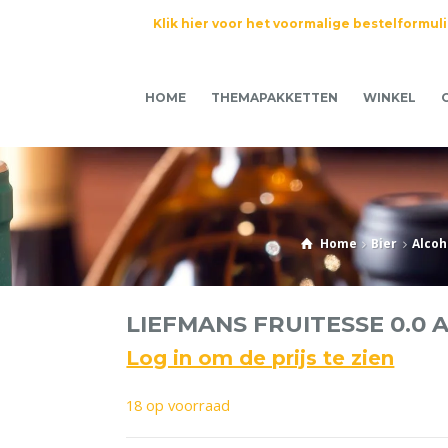
Klik hier voor het voormalige bestelformul
HOME
THEMAPAKKETTEN
WINKEL
Home
Bier
Alcoh
LIEFMANS FRUITESSE 0.0 
Log in om de prijs te zien
18 op voorraad