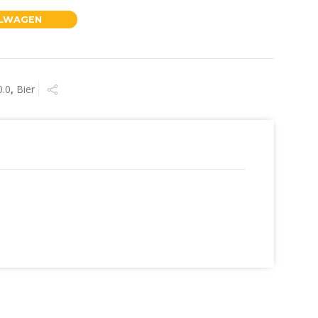
ELWAGEN
4x25cl aantal
0.0
,
Bier