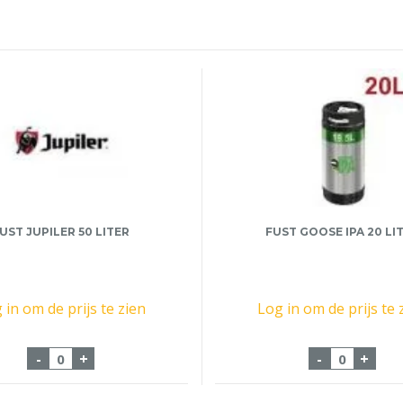
UST JUPILER 50 LITER
FUST GOOSE IPA 20 LI
 in om de prijs te zien
Log in om de prijs te 
0 liter aantal
Fust Jupiler 50 Liter aantal
Fust Goose
-
+
-
+