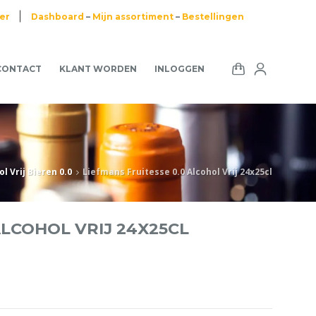
ier
Dashboard
–
Mijn assortiment
–
Bestellingen
CONTACT
KLANT WORDEN
INLOGGEN
ol Vrij Bieren 0.0
Liefmans Fruitesse 0.0 Alcohol Vrij 24x25cl
ALCOHOL VRIJ 24X25CL