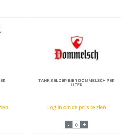
TER
TANK KELDER BIER DOMMELSCH PER
LITER
zien
Log in om de prijs te zien
 iPA 20 Liter aantal
Tank Kelder Bier Dommelsc
-
+