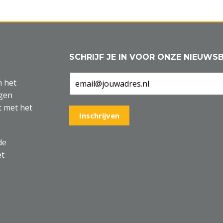
SCHRIJF JE IN VOOR ONZE NIEUWSB
n het
agen
t met het
de
et