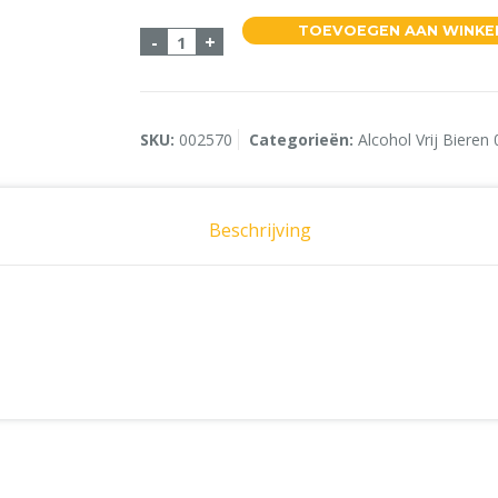
TOEVOEGEN AAN WINK
Liefmans Fruitesse 0.0 Alcohol Vrij 2
-
+
SKU:
002570
Categorieën:
Alcohol Vrij Bieren 
Beschrijving