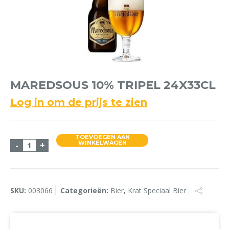
MAREDSOUS 10% TRIPEL 24X33CL
Log in om de prijs te zien
TOEVOEGEN AAN
Maredsous 10% Tripel 24x33cl aantal
WINKELWAGEN
-
+
SKU:
003066
Categorieën:
Bier
,
Krat Speciaal Bier