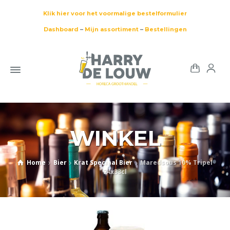
Klik hier voor het voormalige bestelformulier
Dashboard
–
Mijn assortiment
–
Bestellingen
WINKEL
Home
Bier
Krat Speciaal Bier
Maredsous 10% Tripel
24x33cl