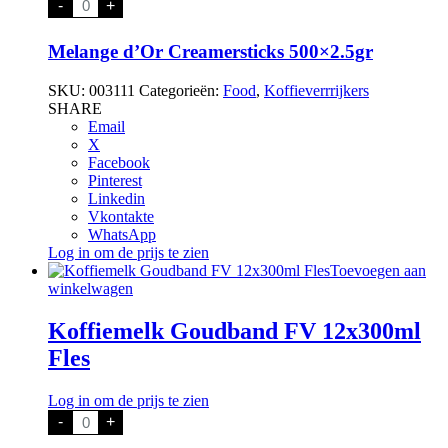
-
+
d'Or
Creamersticks
500x2.5gr
Melange d’Or Creamersticks 500×2.5gr
aantal
SKU:
003111
Categorieën:
Food
,
Koffieverrrijkers
SHARE
Email
X
Facebook
Pinterest
Linkedin
Vkontakte
WhatsApp
Log in om de prijs te zien
Toevoegen aan
winkelwagen
Koffiemelk Goudband FV 12x300ml
Fles
Log in om de prijs te zien
Koffiemelk
-
+
Goudband