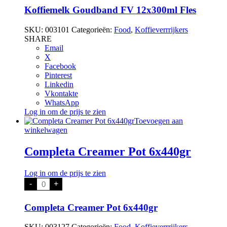
FV
12x300ml
Koffiemelk Goudband FV 12x300ml Fles
Fles
aantal
SKU:
003101
Categorieën:
Food
,
Koffieverrrijkers
SHARE
Email
X
Facebook
Pinterest
Linkedin
Vkontakte
WhatsApp
Log in om de prijs te zien
Toevoegen aan
winkelwagen
Completa Creamer Pot 6x440gr
Log in om de prijs te zien
Completa
-
+
Creamer
Pot
6x440gr
Completa Creamer Pot 6x440gr
aantal
SKU:
003127
Categorieën:
Food
,
Koffieverrrijkers