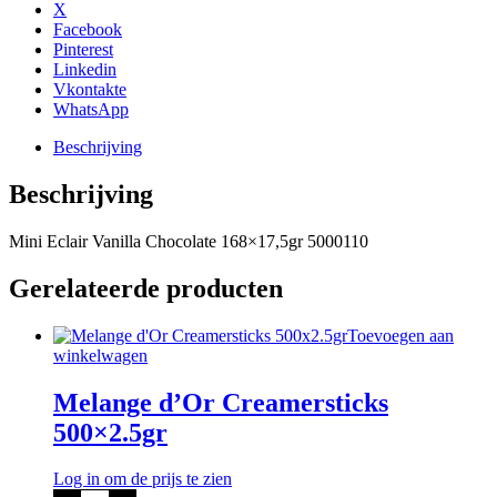
aantal
X
Facebook
Pinterest
Linkedin
Vkontakte
WhatsApp
Beschrijving
Beschrijving
Mini Eclair Vanilla Chocolate 168×17,5gr 5000110
Gerelateerde producten
Toevoegen aan
winkelwagen
Melange d’Or Creamersticks
500×2.5gr
Log in om de prijs te zien
Melange