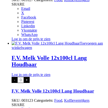
SHARE
Email
X
Facebook
Pinterest
Linkedin
Vkontakte
WhatsApp
Log in om de prijs te zien
Toevoegen aan
winkelwagen
F.V. Melk Volle 12x100cl Lang
Houdbaar
Log in om de prijs te zien
F.V.
-
+
Melk
Volle
12x100cl
F.V. Melk Volle 12x100cl Lang Houdbaar
Lang
Houdbaar
SKU:
003123
Categorieën:
Food
,
Koffieverrrijkers
aantal
SHARE