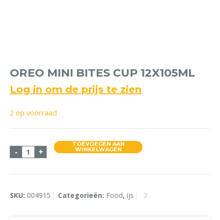
OREO MINI BITES CUP 12X105ML
Log in om de prijs te zien
2 op voorraad
TOEVOEGEN AAN
Oreo Mini Bites Cup 12x105ml aantal
WINKELWAGEN
-
+
SKU:
004915
Categorieën:
Food
,
ijs