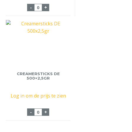
Koekjes M199 300st Florence aantal
-
+
CREAMERSTICKS DE
500×2,5GR
Log in om de prijs te zien
Creamersticks DE 500x2,5gr aantal
-
+