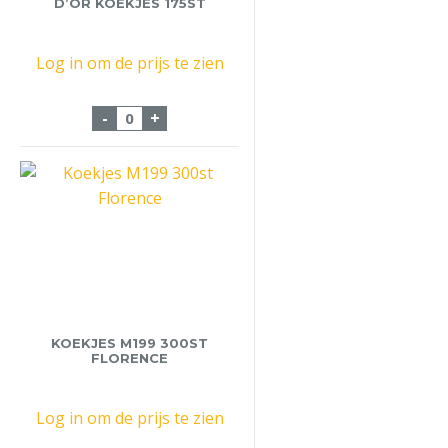
D’OR KOEKJES 175ST
Log in om de prijs te zien
Speculoos Melange d'Or Koekjes 175st aa
-
+
KOEKJES M199 300ST
FLORENCE
Log in om de prijs te zien