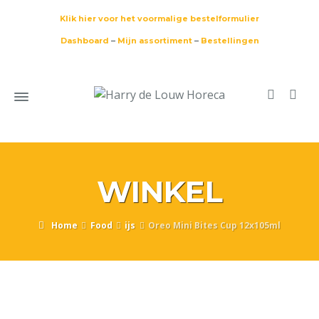
Klik hier voor het voormalige bestelformulier
Dashboard
–
Mijn assortiment
–
Bestellingen
WINKEL
Home
Food
ijs
Oreo Mini Bites Cup 12x105ml