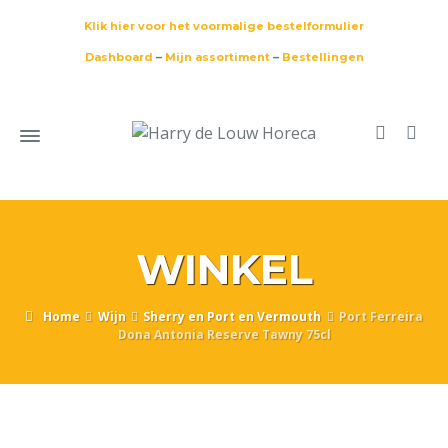
Klik hier voor het voormalige bestelformulier
Dashboard
–
Mijn assortiment
–
Bestellingen
WINKEL
Home
Wijn
Sherry en Port en Vermouth
Port Ferreira
Dona Antonia Reserve Tawny 75cl