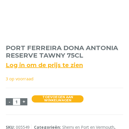
PORT FERREIRA DONA ANTONIA
RESERVE TAWNY 75CL
Log in om de prijs te zien
3 op voorraad
TOEVOEGEN AAN
Port Ferreira Dona Antonia Reserve Tawny 75cl aa
WINKELWAGEN
-
+
SKU:
005549
Categorieën:
Sherry en Port en Vermouth
,