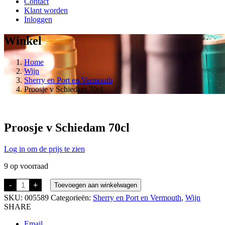
Contact
Klant worden
Inloggen
Winkel
Home
Wijn
Sherry en Port en Vermouth
Proosje v Schiedam 70cl
Proosje v Schiedam 70cl
Log in om de prijs te zien
9 op voorraad
Proosje
-
+
Toevoegen aan winkelwagen
v
SKU:
005589
Categorieën:
Sherry en Port en Vermouth
,
Wijn
Schiedam
70cl
SHARE
aantal
Email