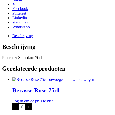
X
Facebook
Pinterest
Linkedin
Vkontakte
WhatsApp
Beschrijving
Beschrijving
Proosje v Schiedam 70cl
Gerelateerde producten
Toevoegen aan winkelwagen
Becasse Rose 75cl
Log in om de prijs te zien
Becasse
-
+
Rose
75cl