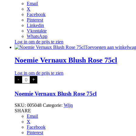
Email
X
Facebook
Pinterest
Linkedin
Vkontakte
WhatsApp
Log in om de prijs te zien
Toevoegen aan winkelwa
Noemie Vernaux Blush Rose 75cl
Log in om de prijs te zien
Noemie
-
+
Vernaux
Blush
Rose
Noemie Vernaux Blush Rose 75cl
75cl
aantal
SKU:
005048
Categorie:
Wijn
SHARE
Email
X
Facebook
Pinterest