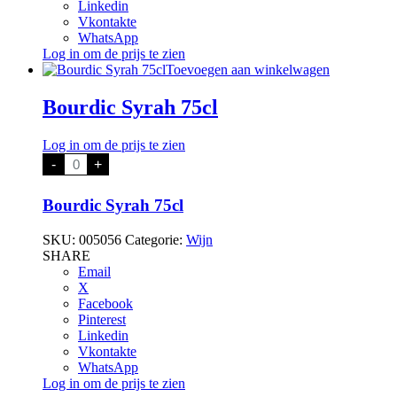
Linkedin
Vkontakte
WhatsApp
Log in om de prijs te zien
Toevoegen aan winkelwagen
Bourdic Syrah 75cl
Log in om de prijs te zien
Bourdic
-
+
Syrah
75cl
aantal
Bourdic Syrah 75cl
SKU:
005056
Categorie:
Wijn
SHARE
Email
X
Facebook
Pinterest
Linkedin
Vkontakte
WhatsApp
Log in om de prijs te zien