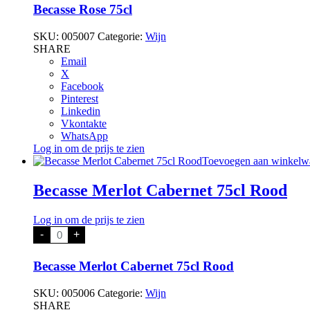
aantal
Becasse Rose 75cl
SKU:
005007
Categorie:
Wijn
SHARE
Email
X
Facebook
Pinterest
Linkedin
Vkontakte
WhatsApp
Log in om de prijs te zien
Toevoegen aan winkelw
Becasse Merlot Cabernet 75cl Rood
Log in om de prijs te zien
Becasse
-
+
Merlot
Cabernet
75cl
Becasse Merlot Cabernet 75cl Rood
Rood
aantal
SKU:
005006
Categorie:
Wijn
SHARE