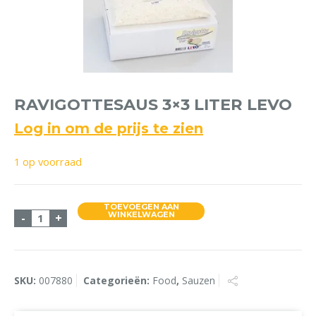
RAVIGOTTESAUS 3×3 LITER LEVO
Log in om de prijs te zien
1 op voorraad
TOEVOEGEN AAN
Ravigottesaus 3x3 Liter Levo aantal
WINKELWAGEN
-
+
SKU:
007880
Categorieën:
Food
,
Sauzen