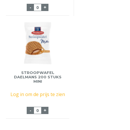
Koekje Hoppe Luxe Potpourri 150 stuks a
-
+
STROOPWAFEL
DAELMANS 200 STUKS
MINI
Log in om de prijs te zien
Stroopwafel Daelmans 200 stuks Mini aa
-
+