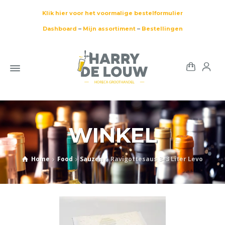
Klik hier voor het voormalige bestelformulier
Dashboard
–
Mijn assortiment
–
Bestellingen
WINKEL
Home
Food
Sauzen
Ravigottesaus 3×3 Liter Levo