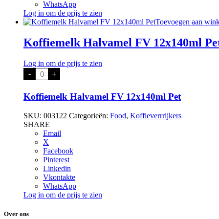
WhatsApp
Log in om de prijs te zien
Toevoegen aan win
Koffiemelk Halvamel FV 12x140ml Pe
Log in om de prijs te zien
Koffiemelk
-
+
Halvamel
FV
12x140ml
Koffiemelk Halvamel FV 12x140ml Pet
Pet
aantal
SKU:
003122
Categorieën:
Food
,
Koffieverrrijkers
SHARE
Email
X
Facebook
Pinterest
Linkedin
Vkontakte
WhatsApp
Log in om de prijs te zien
Over ons