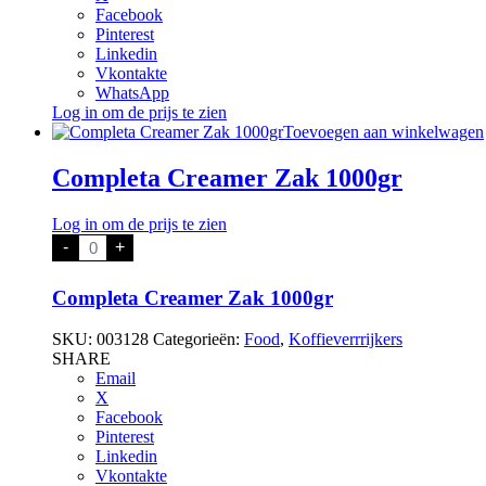
Facebook
Pinterest
Linkedin
Vkontakte
WhatsApp
Log in om de prijs te zien
Toevoegen aan winkelwagen
Completa Creamer Zak 1000gr
Log in om de prijs te zien
Completa
-
+
Creamer
Zak
1000gr
Completa Creamer Zak 1000gr
aantal
SKU:
003128
Categorieën:
Food
,
Koffieverrrijkers
SHARE
Email
X
Facebook
Pinterest
Linkedin
Vkontakte