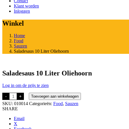
Contact
Klant worden
Inloggen
Winkel
Home
Food
Sauzen
Saladesaus 10 Liter Oliehoorn
Saladesaus 10 Liter Oliehoorn
Log in om de prijs te zien
Saladesaus
-
+
Toevoegen aan winkelwagen
10
SKU:
010014
Categorieën:
Food
,
Sauzen
Liter
Oliehoorn
SHARE
aantal
Email
X
Facebook