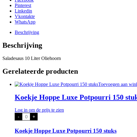
Pinterest
Linkedin
Vkontakte
WhatsApp
Beschrijving
Beschrijving
Saladesaus 10 Liter Oliehoorn
Gerelateerde producten
Toevoegen aan win
Koekje Hoppe Luxe Potpourri 150 stu
Log in om de prijs te zien
Koekje
-
+
Hoppe
Luxe
Potpourri
Koekje Hoppe Luxe Potpourri 150 stuks
150