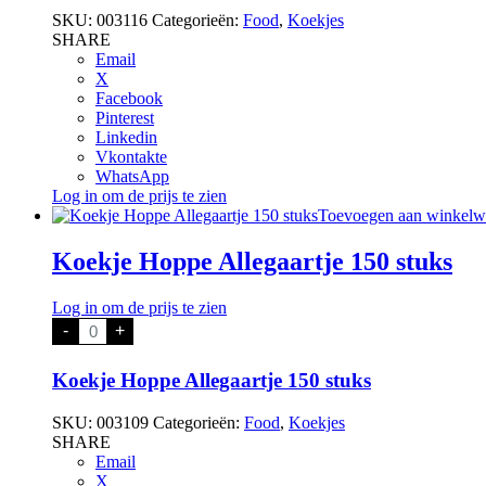
stuks
SKU:
003116
Categorieën:
Food
,
Koekjes
aantal
SHARE
Email
X
Facebook
Pinterest
Linkedin
Vkontakte
WhatsApp
Log in om de prijs te zien
Toevoegen aan winkel
Koekje Hoppe Allegaartje 150 stuks
Log in om de prijs te zien
Koekje
-
+
Hoppe
Allegaartje
150
Koekje Hoppe Allegaartje 150 stuks
stuks
aantal
SKU:
003109
Categorieën:
Food
,
Koekjes
SHARE
Email
X