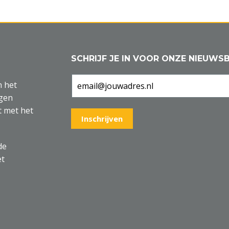
SCHRIJF JE IN VOOR ONZE NIEUWSB
n het
agen
t met het
de
et