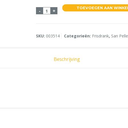
TOEVOEGEN AAN WINK
San Pellegrino Aqua Minerale 12x75c
-
+
SKU:
003514
Categorieën:
Frisdrank
,
San Pell
Beschrijving