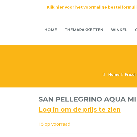
Klik hier voor het voormalige bestelformul
HOME
THEMAPAKKETTEN
WINKEL
Home
Frisd
SAN PELLEGRINO AQUA MI
Log in om de prijs te zien
15 op voorraad