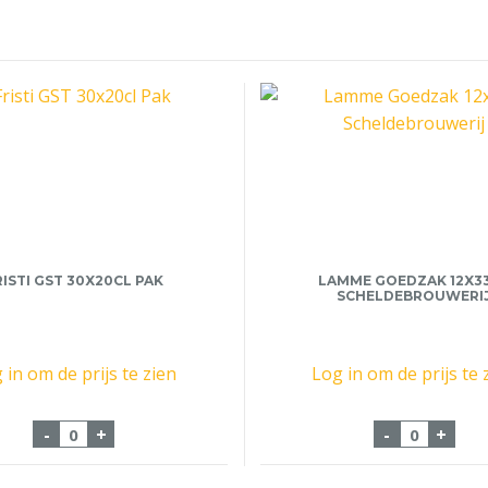
RISTI GST 30X20CL PAK
LAMME GOEDZAK 12X3
SCHELDEBROUWERI
 in om de prijs te zien
Log in om de prijs te 
pak aantal
Fristi GST 30x20cl Pak aantal
Lamme Goe
-
+
-
+