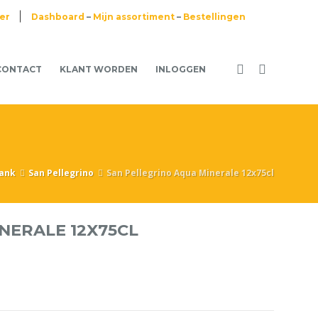
ier
Dashboard
–
Mijn assortiment
–
Bestellingen
CONTACT
KLANT WORDEN
INLOGGEN
rank
San Pellegrino
San Pellegrino Aqua Minerale 12x75cl
NERALE 12X75CL