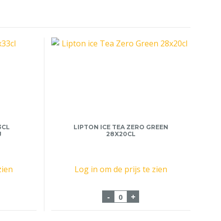
3CL
LIPTON ICE TEA ZERO GREEN
J
28X20CL
zien
Log in om de prijs te zien
dzak 12x33cl Scheldebrouwerij aantal
Lipton ice Tea Zero Green 
-
+