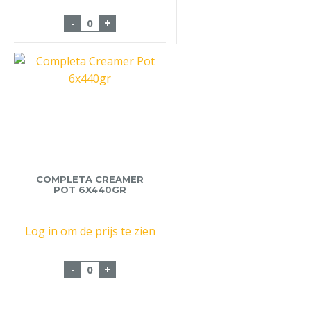
Suikerklontjes Mini 8x500gr aantal
-
+
COMPLETA CREAMER
POT 6X440GR
Log in om de prijs te zien
Completa Creamer Pot 6x440gr aantal
-
+