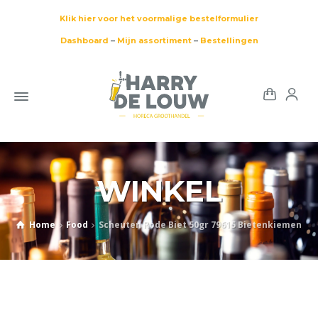
Klik hier voor het voormalige bestelformulier
Dashboard
–
Mijn assortiment
–
Bestellingen
WINKEL
Home
Food
Scheuten Rode Biet 50gr 79615 Bietenkiemen