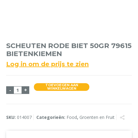
SCHEUTEN RODE BIET 50GR 79615
BIETENKIEMEN
Log in om de prijs te zien
TOEVOEGEN AAN
Scheuten Rode Biet 50gr 79615 Bietenkiemen aant
WINKELWAGEN
-
+
SKU:
014007
Categorieën:
Food
,
Groenten en Fruit