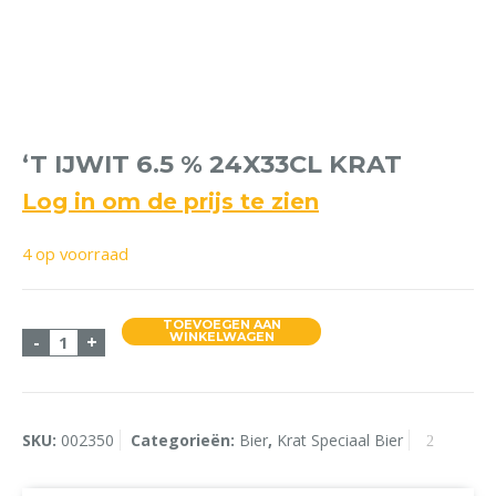
‘T IJWIT 6.5 % 24X33CL KRAT
Log in om de prijs te zien
4 op voorraad
TOEVOEGEN AAN
't IJwit 6.5 % 24x33cl Krat aantal
WINKELWAGEN
-
+
SKU:
002350
Categorieën:
Bier
,
Krat Speciaal Bier