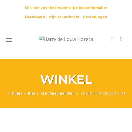
Klik hier voor het voormalige bestelformulier
Dashboard
–
Mijn assortiment
–
Bestellingen
WINKEL
Home
Bier
Krat Speciaal Bier
‘t IJwit 6.5 % 24x33cl Krat