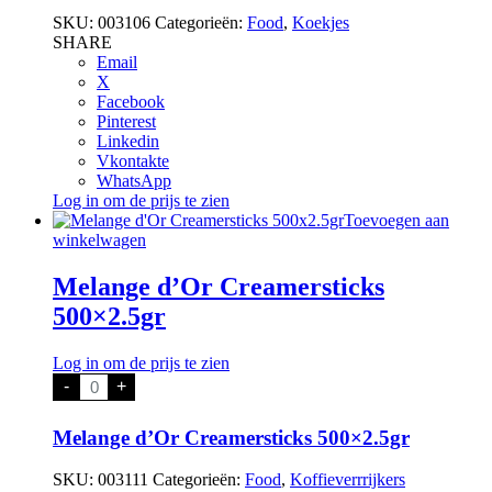
SKU:
003106
Categorieën:
Food
,
Koekjes
SHARE
Email
X
Facebook
Pinterest
Linkedin
Vkontakte
WhatsApp
Log in om de prijs te zien
Toevoegen aan
winkelwagen
Melange d’Or Creamersticks
500×2.5gr
Log in om de prijs te zien
Melange
-
+
d'Or
Creamersticks
500x2.5gr
Melange d’Or Creamersticks 500×2.5gr
aantal
SKU:
003111
Categorieën:
Food
,
Koffieverrrijkers