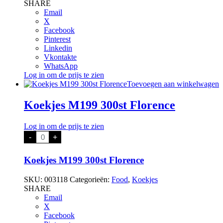
SHARE
Email
X
Facebook
Pinterest
Linkedin
Vkontakte
WhatsApp
Log in om de prijs te zien
Toevoegen aan winkelwagen
Koekjes M199 300st Florence
Log in om de prijs te zien
Koekjes
-
+
M199
300st
Florence
Koekjes M199 300st Florence
aantal
SKU:
003118
Categorieën:
Food
,
Koekjes
SHARE
Email
X
Facebook