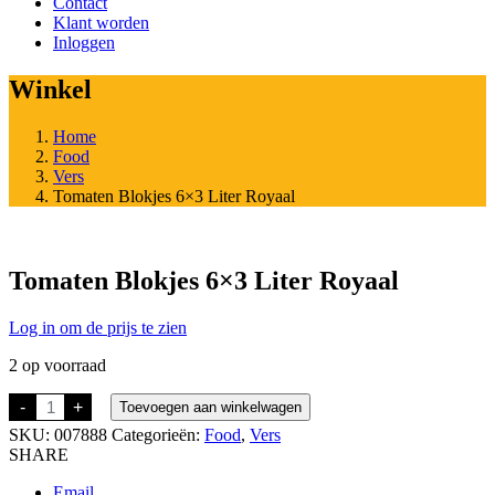
Contact
Klant worden
Inloggen
Winkel
Home
Food
Vers
Tomaten Blokjes 6×3 Liter Royaal
Tomaten Blokjes 6×3 Liter Royaal
Log in om de prijs te zien
2 op voorraad
Tomaten
-
+
Toevoegen aan winkelwagen
Blokjes
SKU:
007888
Categorieën:
Food
,
Vers
6x3
Liter
SHARE
Royaal
aantal
Email