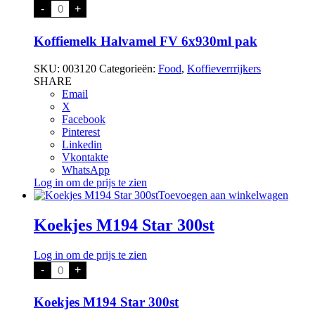
Koffiemelk
-
+
Halvamel
FV
6x930ml
Koffiemelk Halvamel FV 6x930ml pak
pak
aantal
SKU:
003120
Categorieën:
Food
,
Koffieverrrijkers
SHARE
Email
X
Facebook
Pinterest
Linkedin
Vkontakte
WhatsApp
Log in om de prijs te zien
Toevoegen aan winkelwagen
Koekjes M194 Star 300st
Log in om de prijs te zien
Koekjes
-
+
M194
Star
300st
Koekjes M194 Star 300st
aantal