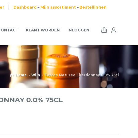
ier
Dashboard
–
Mijn assortiment
–
Bestellingen
CONTACT
KLANT WORDEN
INLOGGEN
Home
Wijn
Torres Natureo Chardonnay 0.0% 75cl
NNAY 0.0% 75CL