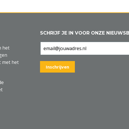
SCHRIJF JE IN VOOR ONZE NIEUWSB
n het
agen
t met het
de
et