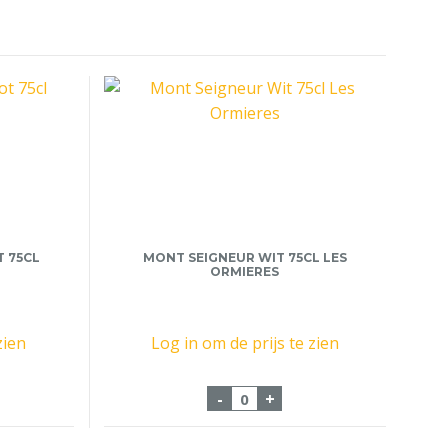
 75CL
MONT SEIGNEUR WIT 75CL LES
ORMIERES
zien
Log in om de prijs te zien
rnaux Merlot 75cl aantal
Mont Seigneur Wit 75cl Le
-
+