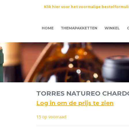
Klik hier voor het voormalige bestelformul
HOME
THEMAPAKKETTEN
WINKEL
TORRES NATUREO CHARDO
Log in om de prijs te zien
15 op voorraad