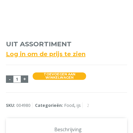
UIT ASSORTIMENT
Log in om de prijs te zien
TOEVOEGEN AAN
UIT ASSORTIMENT aantal
WINKELWAGEN
-
+
SKU:
004980
Categorieën:
Food
,
ijs
Beschrijving