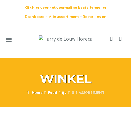
Klik hier voor het voormalige bestelformulier
Dashboard
–
Mijn assortiment
–
Bestellingen
WINKEL
Home
Food
ijs
UIT ASSORTIMENT