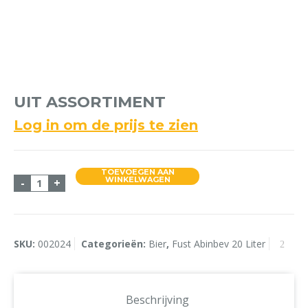
UIT ASSORTIMENT
Log in om de prijs te zien
TOEVOEGEN AAN
UIT ASSORTIMENT aantal
WINKELWAGEN
-
+
SKU:
002024
Categorieën:
Bier
,
Fust Abinbev 20 Liter
Beschrijving