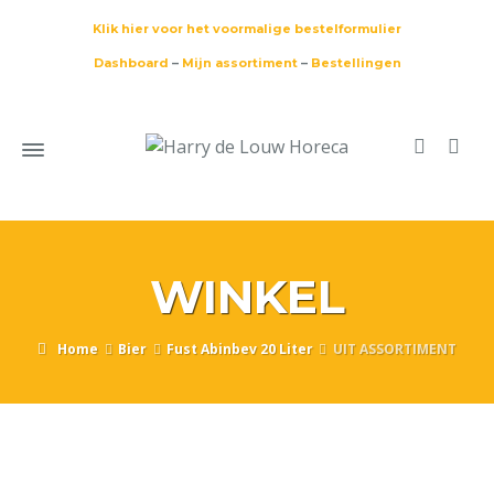
Klik hier voor het voormalige bestelformulier
Dashboard
–
Mijn assortiment
–
Bestellingen
WINKEL
Home
Bier
Fust Abinbev 20 Liter
UIT ASSORTIMENT