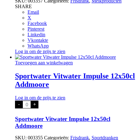
SKU:
003357
Categorieën:
Frisdrank
,
Melkproducten
SHARE
Email
X
Facebook
Pinterest
Linkedin
Vkontakte
WhatsApp
Log in om de prijs te zien
Toevoegen aan winkelwagen
Sportwater Vitwater Impulse 12x50cl
Addmoore
Log in om de prijs te zien
Sportwater
-
+
Vitwater
Impulse
12x50cl
Sportwater Vitwater Impulse 12x50cl
Addmoore
Addmoore
aantal
SKU:
003355
Categorieën:
Frisdrank
,
Sportdranken