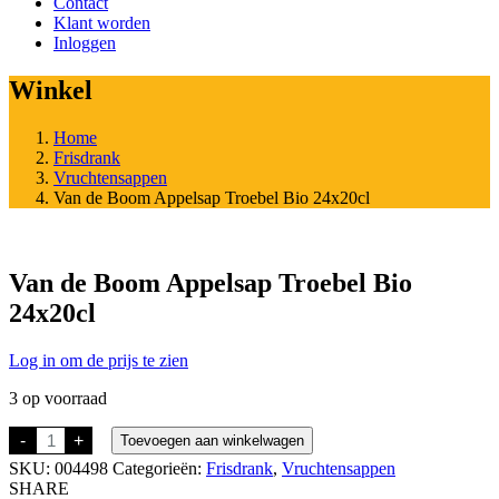
Contact
Klant worden
Inloggen
Winkel
Home
Frisdrank
Vruchtensappen
Van de Boom Appelsap Troebel Bio 24x20cl
Van de Boom Appelsap Troebel Bio
24x20cl
Log in om de prijs te zien
3 op voorraad
Van
-
+
Toevoegen aan winkelwagen
de
SKU:
004498
Categorieën:
Frisdrank
,
Vruchtensappen
Boom
Appelsap
SHARE