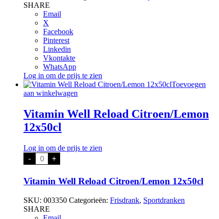
SHARE
Email
X
Facebook
Pinterest
Linkedin
Vkontakte
WhatsApp
Log in om de prijs te zien
Toevoegen
aan winkelwagen
Vitamin Well Reload Citroen/Lemon
12x50cl
Log in om de prijs te zien
Vitamin
-
+
Well
Reload
Citroen/Lemon
Vitamin Well Reload Citroen/Lemon 12x50cl
12x50cl
aantal
SKU:
003350
Categorieën:
Frisdrank
,
Sportdranken
SHARE
Email