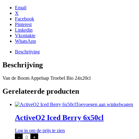
Troebel
Bio
Email
24x20cl
X
aantal
Facebook
Pinterest
Linkedin
Vkontakte
WhatsApp
Beschrijving
Beschrijving
Van de Boom Appelsap Troebel Bio 24x20cl
Gerelateerde producten
Toevoegen aan winkelwagen
ActiveO2 Iced Berry 6x50cl
Log in om de prijs te zien
ActiveO2
-
+