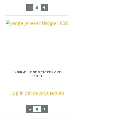
Citroen Brandewijn de Kuyper 1 liter aan
-
+
JONGE JENEVER HOPPE
100CL
Log in om de prijs te zien
Jonge Jenever Hoppe 100cl aantal
-
+