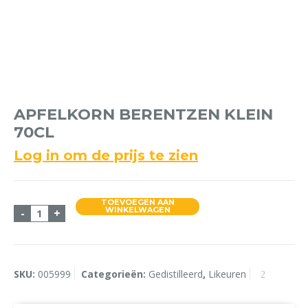
APFELKORN BERENTZEN KLEIN
70CL
Log in om de prijs te zien
TOEVOEGEN AAN
Apfelkorn Berentzen KLEIN 70cl aantal
WINKELWAGEN
-
+
SKU:
005999
Categorieën:
Gedistilleerd
,
Likeuren