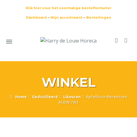
Klik hier voor het voormalige bestelformulier
Dashboard
–
Mijn assortiment
–
Bestellingen
WINKEL
Home
Gedistilleerd
Likeuren
Apfelkorn Berentzen
KLEIN 70cl